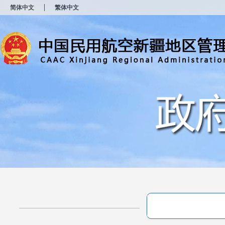
新
简体中文
繁体中文
窗
口
打
开
无
障
碍
说
明
页
面,
按
Alt
加
波
浪
键
打
开
导
盲