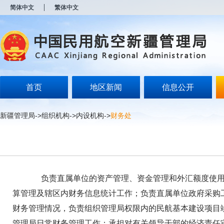
新
简体中文
繁体中文
窗
口
打
开
无
障
碍
说
明
首页
地区新闻
信息公开
页
面,
按
新疆管理局
->
组织机构
->
内设机构
->
财务处
Alt
加
波
浪
键
打
开
负责直属单位的资产管理、资金管理和外汇额度使用管
导
盲
算管理及辖区内财务信息统计工作；负责直属单位政府采购
模
财务管理情况，负责组织管理局权限内的民航基本建设项目
式
管理局日常财务管理工作；承担对有关领导干部的经济责任