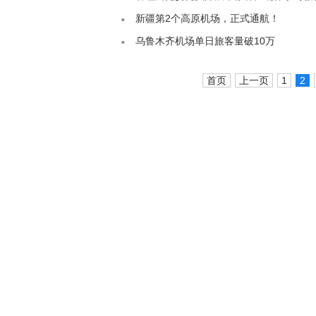
新疆第2个高原机场，正式通航！
乌鲁木齐机场单日旅客量破10万
首页
上一页
1
2