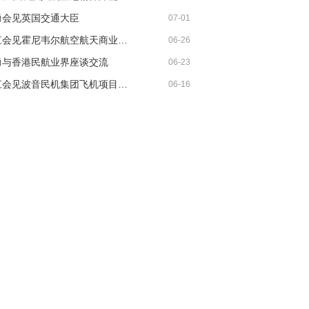
勇会见英国交通大臣
07-01
胡振江会见霍尼韦尔航空航天商业售后市场全球总裁
06-26
勇与香港民航业界座谈交流
06-23
胡振江会见波音民机集团飞机项目与客户支持高级副总裁兼总经理迈克·弗莱明
06-16