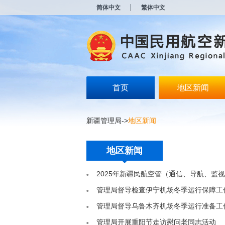
新
简体中文
繁体中文
窗
口
打
开
无
障
碍
说
明
首页
地区新闻
页
面,
按
新疆管理局
->
地区新闻
Alt
加
波
浪
地区新闻
键
打
2025年新疆民航空管（通信、导航、监
开
导
管理局督导检查伊宁机场冬季运行保障工
盲
模
管理局督导乌鲁木齐机场冬季运行准备工
式
管理局开展重阳节走访慰问老同志活动