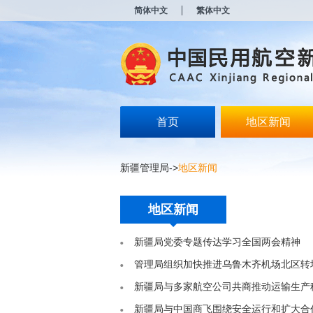
新
简体中文
繁体中文
窗
口
打
开
无
障
碍
说
明
首页
地区新闻
页
面,
按
新疆管理局
->
地区新闻
Alt
加
波
浪
地区新闻
键
打
新疆局党委专题传达学习全国两会精神
开
导
管理局组织加快推进乌鲁木齐机场北区转
盲
模
新疆局与多家航空公司共商推动运输生产
式
新疆局与中国商飞围绕安全运行和扩大合