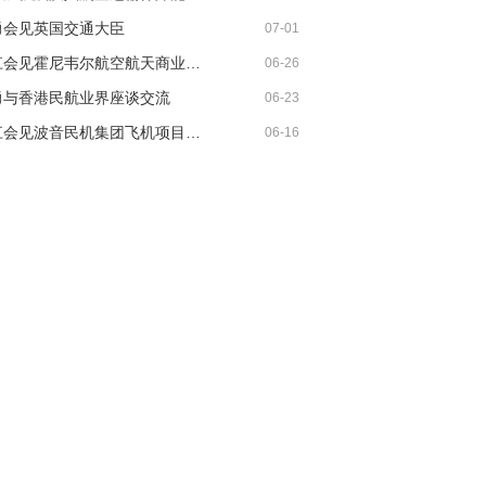
勇会见英国交通大臣
07-01
胡振江会见霍尼韦尔航空航天商业售后市场全球总裁
06-26
勇与香港民航业界座谈交流
06-23
胡振江会见波音民机集团飞机项目与客户支持高级副总裁兼总经理迈克·弗莱明
06-16