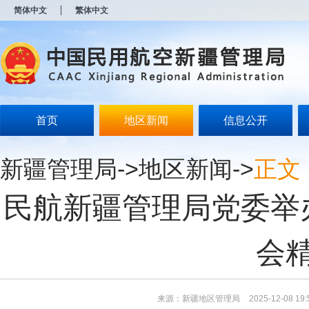
新
简体中文
繁体中文
窗
口
打
开
无
障
碍
说
明
首页
地区新闻
信息公开
页
面,
按
新疆管理局
->
地区新闻
->
正文
Alt
加
波
民航新疆管理局党委举
浪
键
打
开
会
导
盲
模
式
来源：新疆地区管理局
2025-12-08 19: