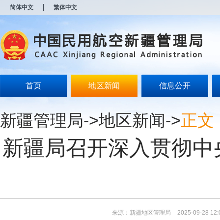
新
简体中文
繁体中文
窗
口
打
开
无
障
碍
说
明
首页
地区新闻
信息公开
页
面,
按
新疆管理局
->
地区新闻
->
正文
Alt
加
波
新疆局召开深入贯彻中
浪
键
打
开
导
盲
模
式
来源：新疆地区管理局
2025-09-28 12: