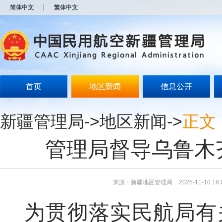
新
简体中文
繁体中文
窗
口
打
开
无
障
碍
说
明
首页
地区新闻
信息公开
页
面,
按
新疆管理局
->
地区新闻
->
正文
Alt
加
波
管理局督导乌鲁木
浪
键
打
开
导
来源：新疆地区管理局
2025-11-10 18:
盲
模
为贯彻落实民航局有
式