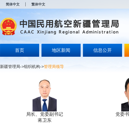
新
简体中文
繁体中文
窗
口
打
开
无
障
碍
说
明
首页
地区新闻
信息公开
页
面,
按
新疆管理局
->
组织机构
->
管理局领导
Alt
加
波
浪
键
打
开
导
盲
局长、党委副书记
党委
模
蒋卫东
式