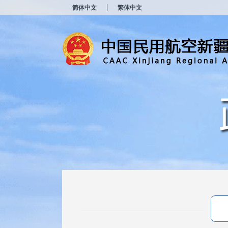
新
简体中文
繁体中文
窗
口
打
开
无
障
碍
说
明
页
面,
按
Alt
加
波
浪
键
打
开
导
盲