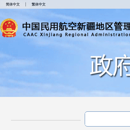
新
简体中文
繁体中文
窗
口
打
开
无
障
碍
说
明
页
面,
按
Alt
加
波
浪
键
打
开
导
盲