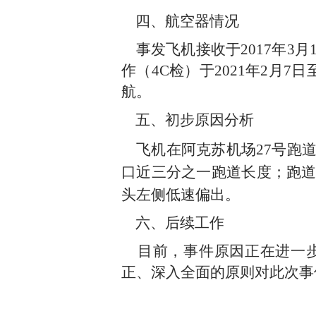
四、航空器情况
事发飞机接收于
2017
年
3
月
作（
4C
检）于
2021
年
2
月
7
日
航。
五、初步原因分析
飞机在阿克苏机场
27
号跑
口近三分之一跑道长度；
跑
头左侧低速
偏
出。
六、后续工作
目前，事件原因正在进一步
正、深入全面的原则对此次事