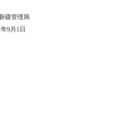
理局
1
年
9
月
1
日