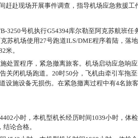
间赶赴现场开展事件调查，指导机场应急救援工
/B-3250
号机执行
G54394
库尔勒至阿克苏航班任
阿克苏机场使用
27
号跑道
ILS/DME
程序着陆，落
82
米。
施处置程序，紧急撤离旅客。机场启动应急响应
告关闭机场跑道。
20
时
50
分，飞机由牵引车拖至
道设施设备无损伤。在紧急撤离过程中有
4
名旅
4402
小时，本机型机长经历时间
1039
小时，体
，结论合格。