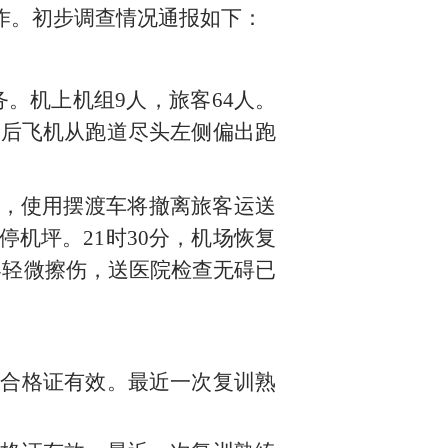
作。
初步调查情况通报如下：
务。机上机组
9
人，旅客
64
人。
地后飞机从跑道尽头左侧偏出跑
，使用摆渡车将撤离旅客运送
停机坪。
21
时
30
分，机场恢复
客轻微擦伤，送医
院
检查无碍已
检合格证有效。最近一次复训熟