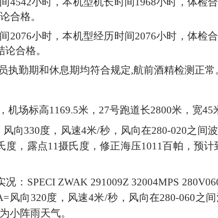
间
4542
小时，本机型机长时间
1968
小时，体检
论合格。
间
2076
小时，本机型经历时间
2076
小时，体检
结论合格。
员执勤期和休息期均符合规定
,
航前酒精检测正常
，机场标高
1169.5
米，
27
号跑道长
2800
米，宽
45
：
风向
330
度，风速
4
米
/
秒，
风向在
280-020
之间波
氏度，露点
11
摄氏度，修正海压
1011
百帕，
预计
实况：
SPECI ZWAK 291009Z 32004MPS 280V060
A=
风
向
320
度，风速
4
米
/
秒，风向在
280-060
之间
为小阵雨
天气
。