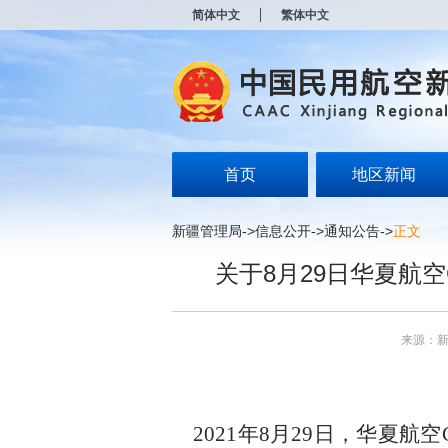
新
简体中文
繁体中文
窗
口
打
开
无
障
碍
说
明
首页
地区新闻
页
面,
按
新疆管理局
->
信息公开
->
通知公告
->
正文
Alt
加
关于8月29日华夏航
波
浪
键
打
来源：
开
导
盲
模
式
2021
年
8
月
29
日，华夏航空