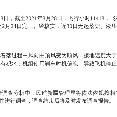
18
日，截至
2021
年
8
月
28
日，飞行小时
11418
，飞
至
2
月
24
日完工。经核实，近
30
日无起落架、液压
道着落过程中
风向由顶风变为
顺风，
接地速度大于
道有积水；机组使用刹车时机偏晚。导致飞机
停止
调查分析中，民航新疆管理局将依法依规按相
件进行调查，调查结束后将及时发布调查报告。