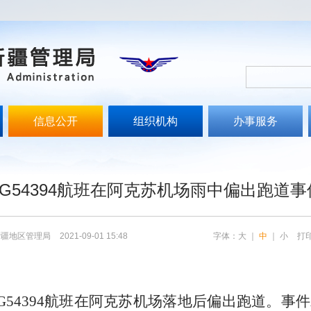
信息公开
组织机构
办事服务
空G54394航班在阿克苏机场雨中偏出跑道
新疆地区管理局
2021-09-01 15:48
字体：
大
｜
中
｜
小
打
G54394
航班
在阿克苏机场落地后偏出跑道。事件