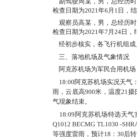
副驾驶周某，男，总经历时
检查日期为
2021
年
6
月
1
日，结
观察员高某，男，总经历时
检查日期为
2021
年
7
月
24
日，
经初步核实，各飞行机组成
三、落地机场
及
气象情况
阿克苏机场为军民合用机场
18:00
阿克苏机场实况天气
雨，云底高
900
米，温度
21
摄
气现象结束。
18
:09
阿克苏机场
特选天气
Q1012 BECMG TL1030 -SHR
等强度雷雨，
预计
18
：
30
后
转