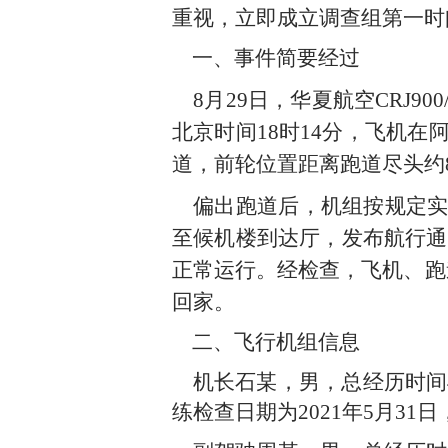
重视，
立即成立调查组第一时
一、事件简要经过
8
月
29
日，华夏航空
CRJ900
北京时间
18
时
14
分，飞机在
道，前轮位置距离跑道尽头约
偏出跑道后，机组按规定实
至候机楼到达厅，发布航行通
正常运行。经检查，飞机、跑
回家。
二、飞行机组信息
机长石某，男，总经历时间
练检查日期为
2021
年
5
月
31
日