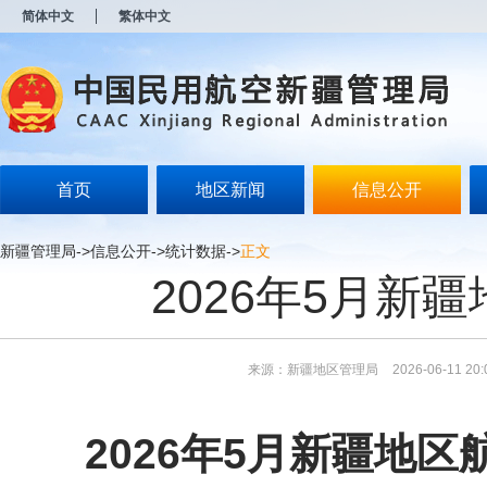
新
简体中文
繁体中文
窗
口
打
开
无
障
碍
说
明
首页
地区新闻
信息公开
页
面,
按
新疆管理局
->
信息公开
->
统计数据
->
正文
Alt
2026年5月新
加
波
浪
键
打
来源：新疆地区管理局
2026-06-11 20:
开
导
盲
模
2026年5月新疆地
式