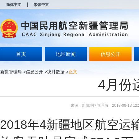
新
简体中文
繁体中文
窗
口
打
开
无
障
碍
说
明
首页
地区新闻
信息公开
页
面,
按
新疆管理局
->
信息公开
->
统计数据
->
正文
Alt
4月份
加
波
浪
键
打
来源：新疆地区管理局
2018-09-13 12:
开
导
盲
2018
年
4
新疆地区航空运
模
式