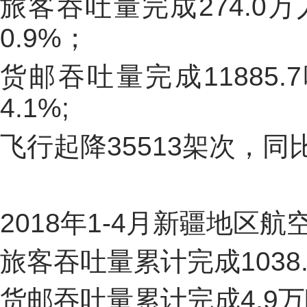
旅客吞吐量完成
274.0
万
0.9
%
；
货邮吞吐量完成
11885.7
4.1%;
飞行起降
35513
架次，同
2018
年
1-4
月新疆地区航
旅客吞吐量累计完成
1038
货邮吞吐量累计完成
4.9
万