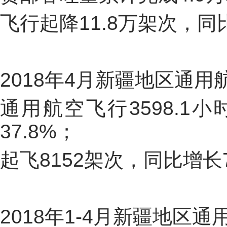
飞行起降
11.8
万架次，同
2018
年
4
月新疆地区通用
通用航空飞行
3598.1
小
37.8%
；
起飞
8152
架次，同比增长
2018
年
1-4
月新疆地区通