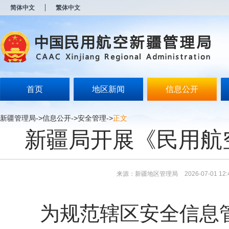
新
简体中文
繁体中文
窗
口
打
开
无
障
碍
说
明
首页
地区新闻
信息公开
页
面,
按
新疆管理局
->
信息公开
->
安全管理
->
正文
Alt
新疆局开展《民用航
加
波
浪
键
打
来源：新疆地区管理局
2026-07-01 12:
开
导
盲
模
为规范辖区安全信息管
式