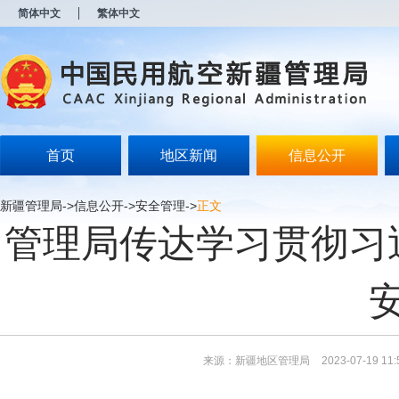
新
简体中文
繁体中文
窗
口
打
开
无
障
碍
说
明
首页
地区新闻
信息公开
页
面,
按
新疆管理局
->
信息公开
->
安全管理
->
正文
Alt
管理局传达学习贯彻习
加
波
浪
键
打
开
导
盲
模
来源：新疆地区管理局
2023-07-19 11:
式