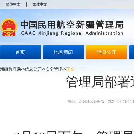
新
简体中文
繁体中文
窗
口
打
开
无
障
碍
说
明
首页
地区新闻
信息公开
页
面,
按
新疆管理局
->
信息公开
->
安全管理
->
正文
Alt
管理局部署
加
波
浪
键
打
来源：新疆地区管理局
2021-03-15 11:
开
导
盲
模
式