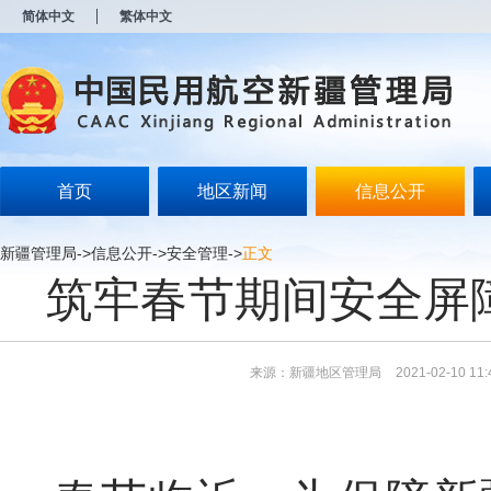
新
简体中文
繁体中文
窗
口
打
开
无
障
碍
说
明
首页
地区新闻
信息公开
页
面,
按
新疆管理局
->
信息公开
->
安全管理
->
正文
Alt
筑牢春节期间安全屏
加
波
浪
键
打
来源：新疆地区管理局
2021-02-10 11:
开
导
盲
模
式