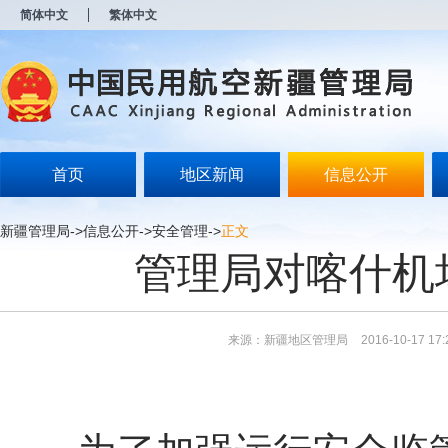
新
简体中文
繁体中文
窗
口
打
开
无
障
碍
说
明
首页
地区新闻
信息公开
页
面,
按
新疆管理局
->
信息公开
->
安全管理
->
正文
Alt
管理局对喀什机
加
波
浪
键
打
来源：新疆地区管理局
2016-10-17 17:
开
导
盲
模
式