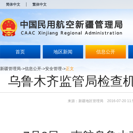
新
简体中文
繁体中文
窗
口
打
开
无
障
碍
说
明
首页
地区新闻
信息公开
页
面,
按
新疆管理局
->
信息公开
->
安全管理
->
正文
Alt
乌鲁木齐监管局检查
加
波
浪
键
打
来源：新疆地区管理局
2016-07-20 11:
开
导
盲
模
式