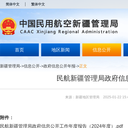
新
简体中文
繁体中文
窗
口
打
开
无
障
碍
说
明
首页
地区新闻
信息公开
页
面,
按
新疆管理局
->
信息公开
->
政府信息公开年报
->
正文
Alt
加
民航新疆管理局政府信息
波
浪
键
打
来源：新疆地区管理局
2025-01-22 15:
开
导
盲
模
附件：
式
民航新疆管理局政府信息公开工作年度报告（2024年度）.pdf