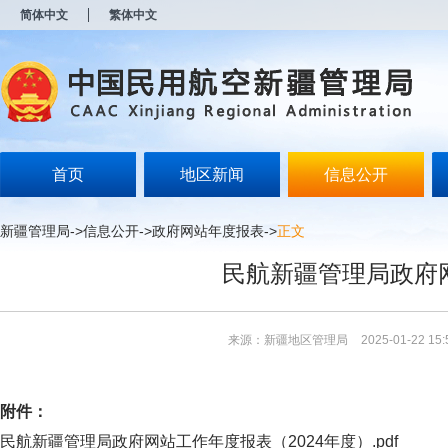
新
简体中文
繁体中文
窗
口
打
开
无
障
碍
说
明
首页
地区新闻
信息公开
页
面,
按
新疆管理局
->
信息公开
->
政府网站年度报表
->
正文
Alt
加
民航新疆管理局政府网
波
浪
键
打
来源：新疆地区管理局
2025-01-22 15:
开
导
盲
模
附件：
式
民航新疆管理局政府网站工作年度报表（2024年度）.pdf