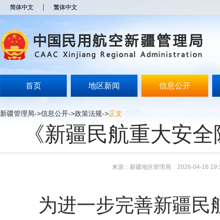
新
简体中文
繁体中文
窗
口
打
开
无
障
碍
说
明
首页
地区新闻
信息公开
页
面,
按
新疆管理局
->
信息公开
->
政策法规
->
正文
Alt
《新疆民航重大安全
加
波
浪
键
打
来源：新疆地区管理局
2026-04-16 19:
开
导
盲
模
为进一步完善新疆民航
式