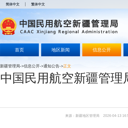
新
简体中文
繁体中文
窗
口
打
开
无
障
碍
说
明
首页
地区新闻
信息公开
页
面,
按
新疆管理局
->
信息公开
->
通知公告
->
正文
Alt
中国民用航空新疆管理局
加
波
浪
键
打
开
导
盲
模
来源：新疆地区管理局
2026-04-13 16:
式