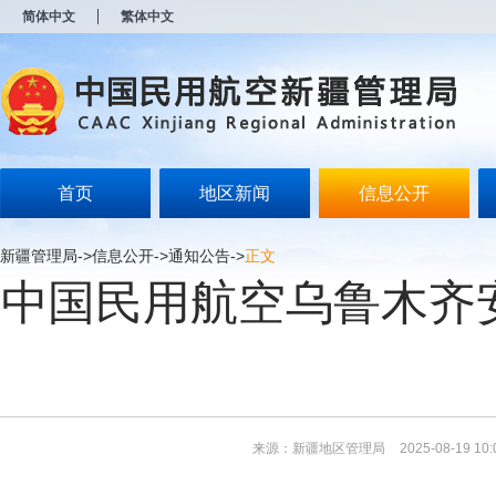
新
简体中文
繁体中文
窗
口
打
开
无
障
碍
说
明
首页
地区新闻
信息公开
页
面,
按
新疆管理局
->
信息公开
->
通知公告
->
正文
Alt
中国民用航空乌鲁木齐安
加
波
浪
键
打
开
导
盲
模
来源：新疆地区管理局
2025-08-19 10:
式