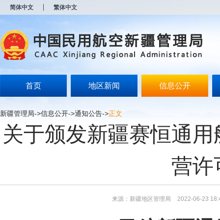
新
简体中文
繁体中文
窗
口
打
开
无
障
碍
说
明
首页
地区新闻
信息公开
页
面,
按
新疆管理局
->
信息公开
->
通知公告
->
正文
Alt
关于颁发新疆赛恒通用
加
波
浪
键
营许
打
开
导
盲
模
来源：新疆地区管理局
2022-06-23 18:
式