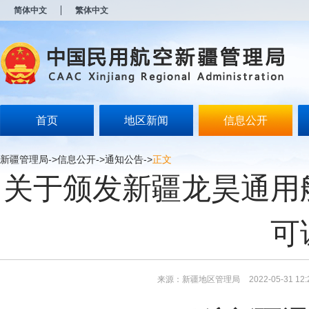
新
简体中文
繁体中文
窗
口
打
开
无
障
碍
说
明
首页
地区新闻
信息公开
页
面,
按
新疆管理局
->
信息公开
->
通知公告
->
正文
Alt
关于颁发新疆龙昊通用
加
波
浪
键
可
打
开
导
盲
模
来源：新疆地区管理局
2022-05-31 12:
式