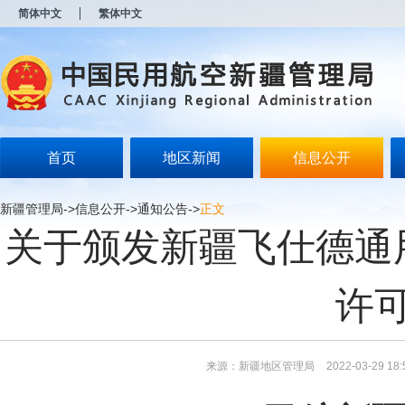
新
简体中文
繁体中文
窗
口
打
开
无
障
碍
说
明
首页
地区新闻
信息公开
页
面,
按
新疆管理局
->
信息公开
->
通知公告
->
正文
Alt
关于颁发新疆飞仕德通
加
波
浪
键
许
打
开
导
盲
模
来源：新疆地区管理局
2022-03-29 18:
式