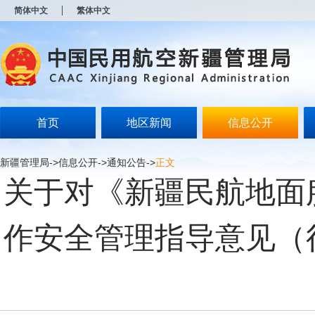
新
简体中文
繁体中文
窗
口
打
开
无
障
碍
说
明
首页
地区新闻
信息公开
页
面,
按
新疆管理局
->
信息公开
->
通知公告
->
正文
Alt
关于对《新疆民航地面
加
波
浪
键
作安全管理指导意见（
打
开
导
盲
模
式