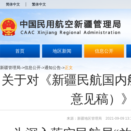
新
简体中文
繁体中文
窗
口
打
开
无
障
碍
说
明
首页
地区新闻
信息公开
页
面,
按
新疆管理局
->
信息公开
->
通知公告
->
正文
Alt
关于对《新疆民航国内
加
波
浪
键
意见稿）
打
开
导
盲
模
来源：新疆地区管理局
2021-09-09 13:
式