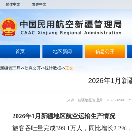
新
简体中文
繁体中文
窗
口
打
开
无
障
碍
说
明
首页
地区新闻
信息公开
页
面,
按
新疆管理局
->
信息公开
->
统计数据
->
正文
Alt
加
2026年1月
波
浪
键
打
来源：新疆地区管理局
2026-02-06 17:
开
导
盲
2026年1月新疆地区航空运输生产情况
模
式
旅客吞吐量完成399.1万人，同比增长2.2%，