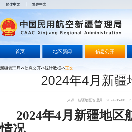
新
简体中文
繁体中文
窗
口
打
开
无
障
碍
说
明
首页
地区新闻
信息公开
页
面,
按
新疆管理局
->
信息公开
->
统计数据
->
正文
Alt
2024年4月新
加
波
浪
键
打
来源：新疆地区管理局
2024-05-08 11:
开
导
202
4
年
4
月
新疆地区
盲
模
式
情况