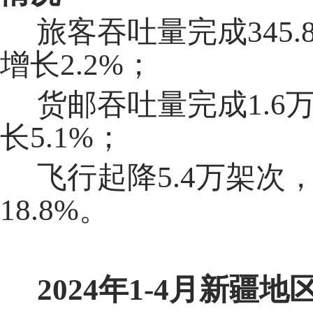
旅客吞吐量完成345.
增长2.2%；
货邮吞吐量完成1.6
长5.1%；
飞行起降5.4万架次
18.8%。
202
4
年
1-
4
月
新疆地