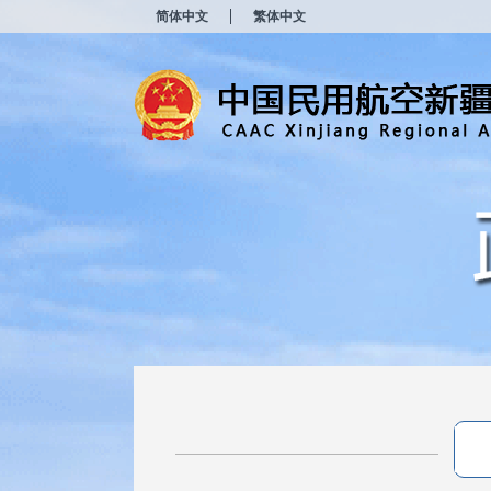
新
简体中文
繁体中文
窗
口
打
开
无
障
碍
说
明
页
面,
按
Alt
加
波
浪
键
打
开
导
盲