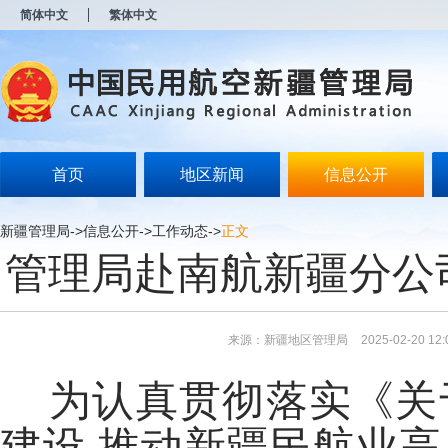
新
简体中文
繁体中文
窗
口
打
开
无
障
碍
说
明
首页
地区新闻
信息公开
页
面,
按
新疆管理局
->
信息公开
->
工作动态
->
正文
Alt
管理局赴南航新疆分公
加
波
浪
键
打
来源：新疆地区管理局
2025-02-20 12:
开
导
盲
为认真贯彻落实《关
模
式
建设 推动新疆民航业