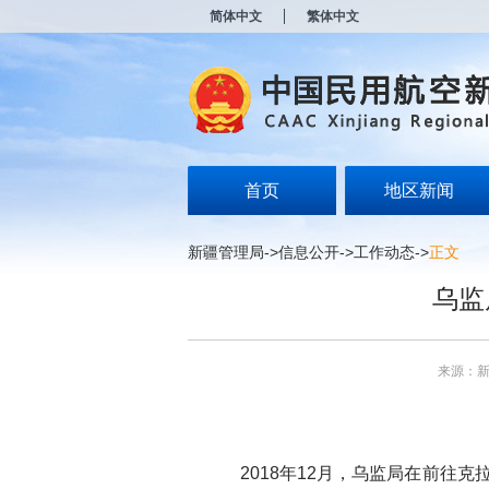
新
简体中文
繁体中文
窗
口
打
开
无
障
碍
说
明
首页
地区新闻
页
面,
按
新疆管理局
->
信息公开
->
工作动态
->
正文
Alt
加
乌监
波
浪
键
打
来源：
开
导
盲
模
式
2018
年
12
月，乌监局在前往克