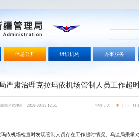
信息公开
组织机构
办事服务
局严肃治理克拉玛依机场管制人员工作超
新疆地区管理局
2019-03-19 12:51
字体：
大
｜
中
｜
小
打
拉玛依机场检查时发现管制人员存在工作超时情况。乌监局秉承