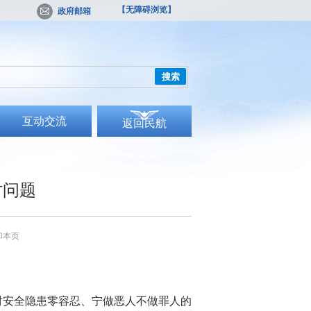
【无障碍浏览】
政府邮箱
搜索
互动交流
返回民航
时问题
印本页
对安全隐患零容忍、宁做恶人不做罪人的