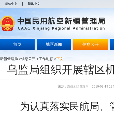
新
简体中文
繁体中文
窗
口
打
开
无
障
碍
说
明
首页
地区新闻
信息公开
页
面,
按
新疆管理局
->
信息公开
->
工作动态
->
正文
Alt
乌监局组织开展辖区
加
波
浪
键
打
来源：新疆地区管理局
2019-03-19 12:
开
导
盲
模
为认真落实民航局、管理
式