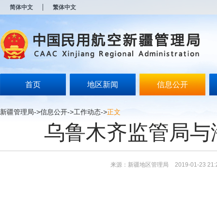
新
简体中文
繁体中文
窗
口
打
开
无
障
碍
说
明
首页
地区新闻
信息公开
页
面,
按
新疆管理局
->
信息公开
->
工作动态
->
正文
Alt
乌鲁木齐监管局与
加
波
浪
键
打
来源：新疆地区管理局
2019-01-23 21:
开
导
盲
模
式