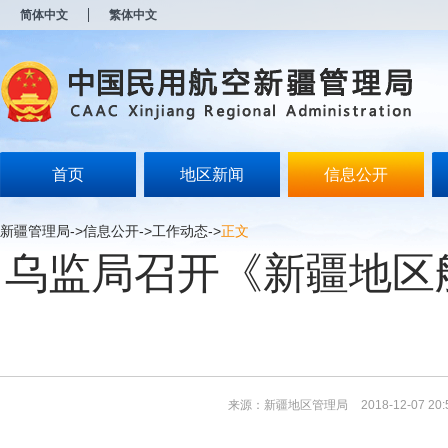
新
简体中文
繁体中文
窗
口
打
开
无
障
碍
说
明
首页
地区新闻
信息公开
页
面,
按
新疆管理局
->
信息公开
->
工作动态
->
正文
Alt
乌监局召开《新疆地区
加
波
浪
键
打
开
导
盲
模
来源：新疆地区管理局
2018-12-07 20:
式