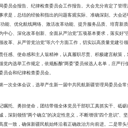
委员会报告、纪律检查委员会工作报告。大会充分肯定了管理
事求是，总结的经验和指出的问题客观实际、准确深刻。大会还
纽功能、优化航线网络、激活改革动能、提升服务品质、培育新质
为中心、深化改革创新、全面从严治党”五项基本要求，落实好“
领改革、从严管党治党”等六个方面工作，切实以高质量党建引
任感、使命感和主人翁精神，认真履职尽责、积极建言献策，
循党内选举工作规定，依规酝酿“两委”委员候选人名单，庄严行
委员会和纪律检查委员会。
一次全体会议，选举产生新一届中共民航新疆管理局委员会常
嘱托、勇担使命，团结带领全体党员干部职工真抓实干、砥砺
，深刻领悟“两个确立”的决定性意义，不断增强“四个意识”、坚定
高度一致，确保新疆民航始终沿着正确政治方向前进。二是带头