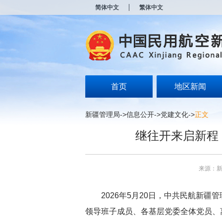
新
简体中文
繁体中文
窗
口
打
开
无
障
碍
说
明
首页
地区新闻
页
面,
按
新疆管理局
->
信息公开
->
党建文化
->
正文
Alt
加
继往开来启新程
波
浪
键
打
来源：
开
导
盲
2026年5月20日，中共民航新疆
模
式
领导班子成员、各基层党委全体党员、