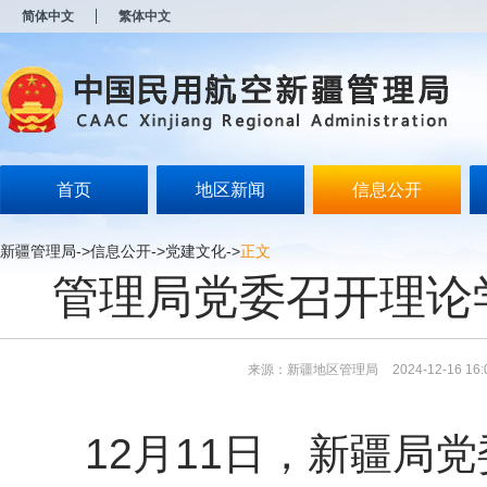
新
简体中文
繁体中文
窗
口
打
开
无
障
碍
说
明
首页
地区新闻
信息公开
页
面,
按
新疆管理局
->
信息公开
->
党建文化
->
正文
Alt
管理局党委召开理论
加
波
浪
键
打
来源：新疆地区管理局
2024-12-16 16:
开
导
盲
模
12月11日，新疆局党
式