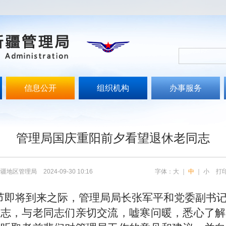
信息公开
组织机构
办事服务
管理局国庆重阳前夕看望退休老同志
新疆地区管理局
2024-09-30 10:16
字体：
大
｜
中
｜
小
打
节即将到来之际，管理局局长张军平和党委副书
同志，与老同志们亲切交流，嘘寒问暖，悉心了解