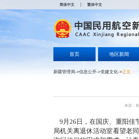
新
简体中文
繁体中文
窗
口
打
开
无
障
碍
说
明
首页
地区新闻
页
面,
按
新疆管理局
->
信息公开
->
党建文化
->
正文
Alt
加
波
浪
键
打
来源：
开
导
盲
9月26日，在国庆、重阳佳
模
局机关离退休活动室看望老
式