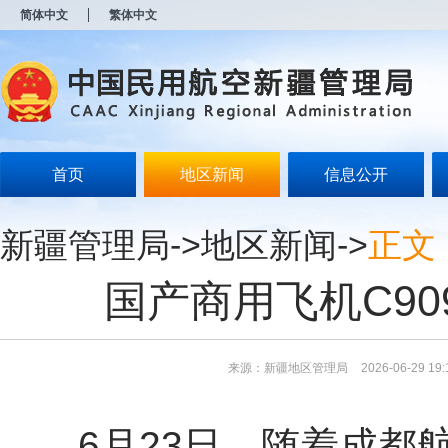
新
简体中文
繁体中文
窗
口
打
开
无
障
碍
说
明
首页
地区新闻
信息公开
页
面,
按
新疆管理局
->
地区新闻
->
正文
Alt
加
波
国产商用飞机C9
浪
键
打
开
导
来源：新疆地区管理局
2026-06-29 19:
盲
模
式
6月23日，随着成都航空