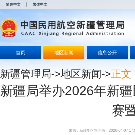
新
简体中文
繁体中文
窗
口
打
开
无
障
碍
说
明
首页
地区新闻
信息公开
页
面,
按
新疆管理局
->
地区新闻
->
正文
Alt
加
波
新疆局举办2026年新
浪
键
打
开
赛
导
盲
模
式
来源：新疆地区管理局
2026-04-07 17: