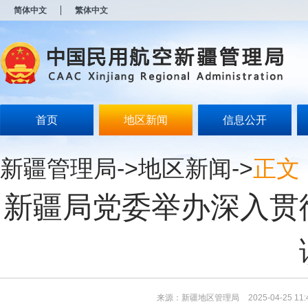
新
简体中文
繁体中文
窗
口
打
开
无
障
碍
说
明
首页
地区新闻
信息公开
页
面,
按
新疆管理局
->
地区新闻
->
正文
Alt
加
波
新疆局党委举办深入贯
浪
键
打
开
导
盲
模
式
来源：新疆地区管理局
2025-04-25 11: