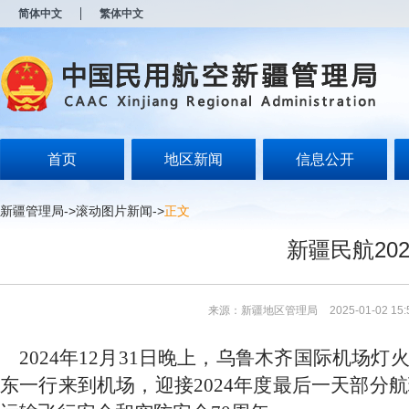
新
简体中文
繁体中文
窗
口
打
开
无
障
碍
说
明
首页
地区新闻
信息公开
页
面,
按
新疆管理局
->
滚动图片新闻
->
正文
Alt
加
新疆民航20
波
浪
键
打
来源：新疆地区管理局
2025-01-02 15:
开
导
盲
2024年12月31日晚上，乌鲁木齐国际机场
模
东一行来到机场，迎接2024年度最后一天部分
式